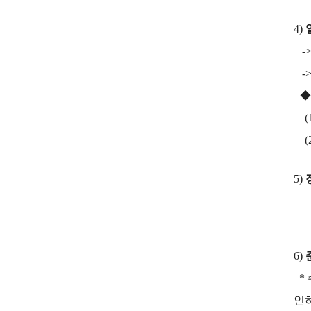
4)
->
->
◆
(1
(2
5)
6)
* 
인