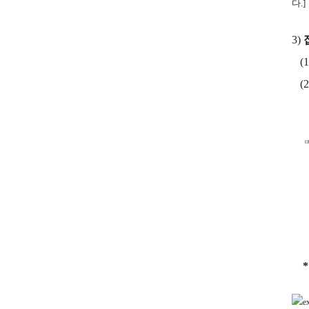
다.]
3)
(1
(
* 
*