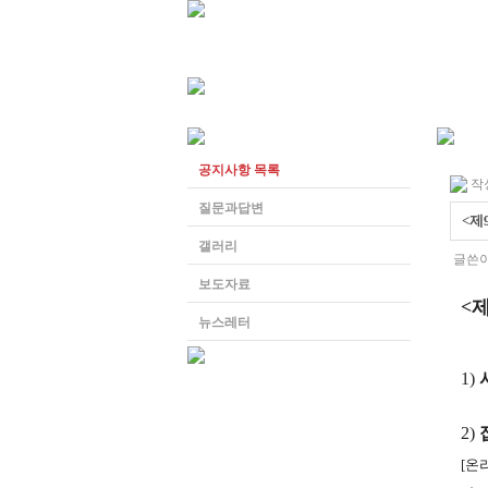
협회소개
자격증과정
참
공지사항 목록
작성
질문과답변
<제
갤러리
글쓴이
보도자료
<
뉴스레터
1)
2)
[온